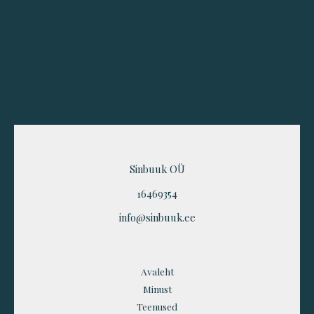
h
e
n
t
e
f
*
n
o
u
s
*
Sinbuuk OÜ
16469354
info@sinbuuk.ee
Avaleht
Minust
Teenused