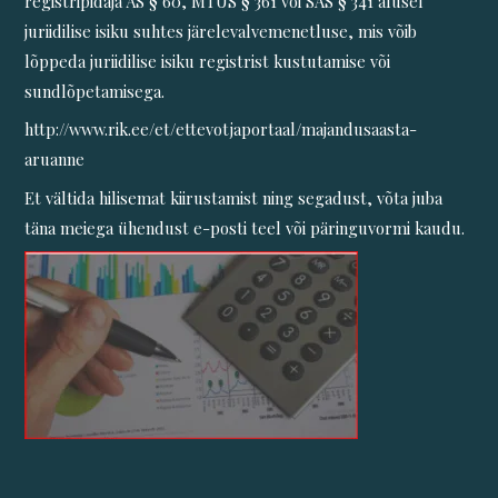
registripidaja ÄS § 60, MTÜS § 361 või SAS § 341 alusel
juriidilise isiku suhtes järelevalvemenetluse, mis võib
lõppeda juriidilise isiku registrist kustutamise või
sundlõpetamisega.
http://www.rik.ee/et/ettevotjaportaal/majandusaasta-
aruanne
Et vältida hilisemat kiirustamist ning segadust, võta juba
täna meiega ühendust e-posti teel või päringuvormi kaudu.