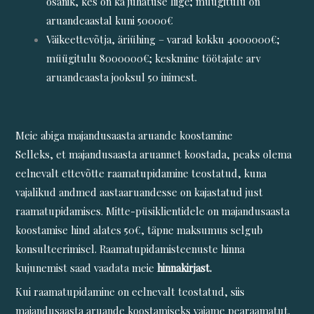
osanik, kes on ka juhatuse liige; müügitulu on
aruandeaastal kuni 50000€
Väikeettevõtja, äriühing – varad kokku 4000000€;
müügitulu 8000000€; keskmine töötajate arv
aruandeaasta jooksul 50 inimest.
Meie abiga majandusaasta aruande koostamine
Selleks, et majandusaasta aruannet koostada, peaks olema
eelnevalt ettevõtte raamatupidamine teostatud, kuna
vajalikud andmed aastaaruandesse on kajastatud just
raamatupidamises. Mitte-püsiklientidele on majandusaasta
koostamise hind alates 50€, täpne maksumus selgub
konsulteerimisel. Raamatupidamisteenuste hinna
kujunemist saad vaadata meie
hinnakirjast.
Kui raamatupidamine on eelnevalt teostatud, siis
majandusaasta aruande koostamiseks vajame pearaamatut.