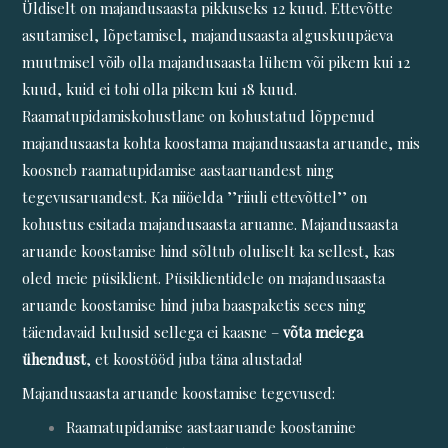
Üldiselt on majandusaasta pikkuseks 12 kuud. Ettevõtte
asutamisel, lõpetamisel, majandusaasta alguskuupäeva
muutmisel võib olla majandusaasta lühem või pikem kui 12
kuud, kuid ei tohi olla pikem kui 18 kuud.
Raamatupidamiskohustlane on kohustatud lõppenud
majandusaasta kohta koostama majandusaasta aruande, mis
koosneb raamatupidamise aastaaruandest ning
tegevusaruandest. Ka niiöelda ’’riiuli ettevõttel’’ on
kohustus esitada majandusaasta aruanne. Majandusaasta
aruande koostamise hind sõltub oluliselt ka sellest, kas
oled meie püsiklient. Püsiklientidele on majandusaasta
aruande koostamise hind juba baaspaketis sees ning
täiendavaid kulusid sellega ei kaasne –
võta meiega
ühendust
, et koostööd juba täna alustada!
Majandusaasta aruande koostamise tegevused:
Raamatupidamise aastaaruande koostamine