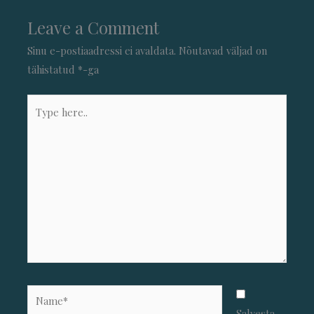
Leave a Comment
Sinu e-postiaadressi ei avaldata.
Nõutavad väljad on
tähistatud
*
-ga
Type
here..
Name*
Salvesta