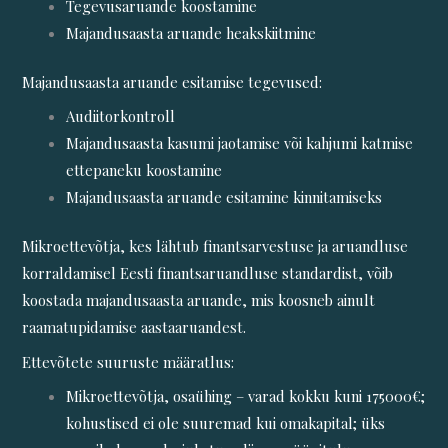
Tegevusaruande koostamine
Majandusaasta aruande heakskiitmine
Majandusaasta aruande esitamise tegevused:
Audiitorkontroll
Majandusaasta kasumi jaotamise või kahjumi katmise
ettepaneku koostamine
Majandusaasta aruande esitamine kinnitamiseks
Mikroettevõtja, kes lähtub finantsarvestuse ja aruandluse
korraldamisel Eesti finantsaruandluse standardist, võib
koostada majandusaasta aruande, mis koosneb ainult
raamatupidamise aastaaruandest.
Ettevõtete suuruste määratlus:
Mikroettevõtja, osaühing – varad kokku kuni 175000€;
kohustised ei ole suuremad kui omakapital; üks