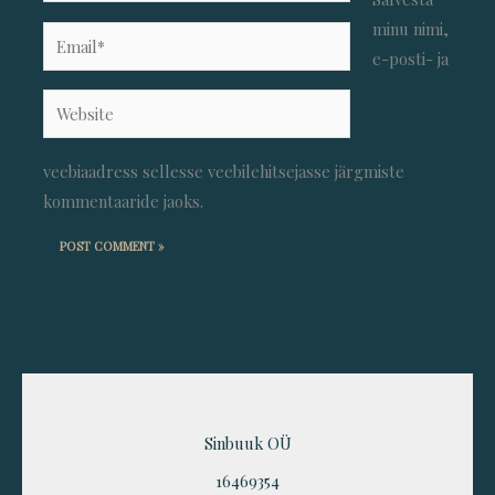
minu nimi,
Email*
e-posti- ja
Website
veebiaadress sellesse veebilehitsejasse järgmiste
kommentaaride jaoks.
Sinbuuk OÜ
16469354