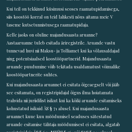
Kui teil on tekkinud küsimusi seoses raamatupidamisega,
siis koostöö korral on teid lahkesti nõus aitama meie V
taseme kutsetunnistusega raamatupidaja.
Kelle jaoks on oluline majandusaasta aruanne?
Aastaaruanne tuleb esitada äriregistrile. Aruande vastu
tunnevad huvi nii Maksu- ja Tolliamet kui ka võlausaldajad
ning potentsiaalsed koostööpartnerid. Majandusaasta
aruande puudumine võib tekitada usaldamatust võimalike
koostööpartnerite suhtes.
Kui majandusaasta aruannet ei esitata õigeaegselt või jääb
see esitamata, on registripidajal õigus ilma hoiatamata
trahvida nii juriidilist isikut kui ka kõiki aruande esitamiseks
kohustatud isikuid ÄS § 71 alusel. Kui majandusaasta
aruannet kuue kuu möödumisel seaduses sätestatud
aruande esitamise tähtaja möödumisest ei esitata, algatab